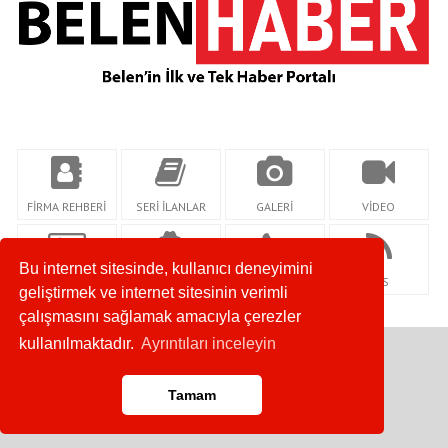
FİRMA REHBERİ
SERİ İLANLAR
GALERİ
VİDEO
Bu internet sitesinde, kullanıcı deneyimini
KÜNYE
YAZARLAR
İLETİŞİM
RSS
geliştirmek ve internet sitesinin verimli
çalışmasını sağlamak amacıyla çerezler
kullanılmaktadır.
Ayrıntıları inceleyin
Copyright © 2007-2026. Her Hakkı Saklıdır.
Tamam
Anasayfa
RSS
İletişim