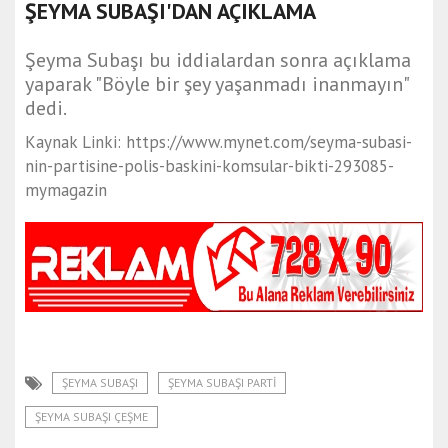
ŞEYMA SUBAŞI'DAN AÇIKLAMA
Şeyma Subaşı bu iddialardan sonra açıklama
yaparak "Böyle bir şey yaşanmadı inanmayın"
dedi.
Kaynak Linki: https://www.mynet.com/seyma-subasi-
nin-partisine-polis-baskini-komsular-bikti-293085-
mymagazin
ŞEYMA SUBAŞI
ŞEYMA SUBAŞI PARTI
ŞEYMA SUBAŞI ÇEŞME