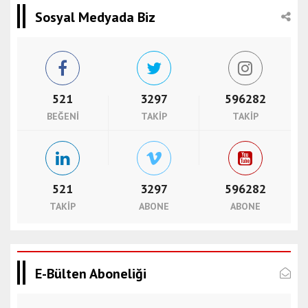
Sosyal Medyada Biz
521
3297
596282
BEĞENI
TAKIP
TAKIP
521
3297
596282
TAKIP
ABONE
ABONE
E-Bülten Aboneliği