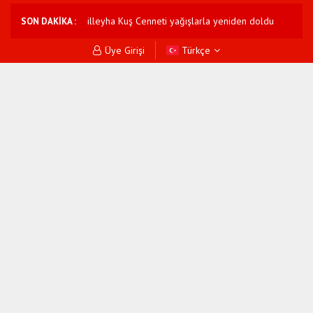
Hatay'da Milleyha Kuş Cenneti yağışlarla yeniden doldu
Borsa İstanb
SON DAKİKA :
Üye Girişi
Türkçe