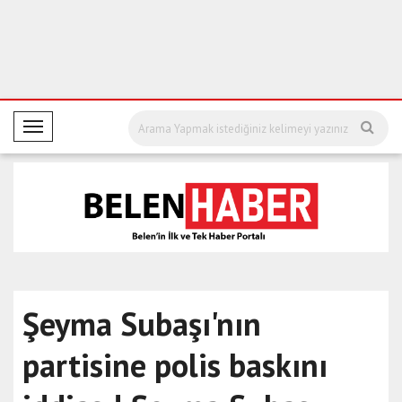
M
o
b
i
l
M
e
n
ü
Şeyma Subaşı'nın
partisine polis baskını