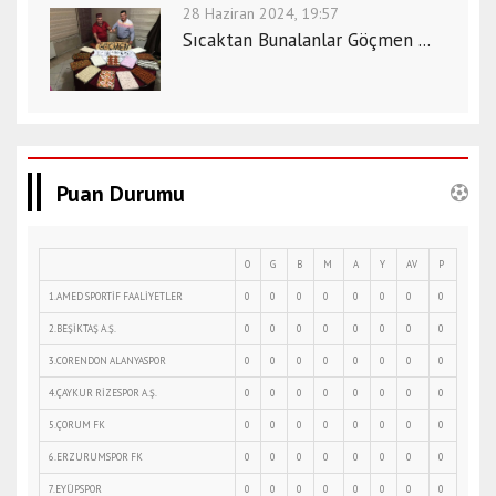
28 Haziran 2024, 19:57
Sıcaktan Bunalanlar Göçmen ...
Puan Durumu
O
G
B
M
A
Y
AV
P
1.AMED SPORTİF FAALİYETLER
0
0
0
0
0
0
0
0
2.BEŞİKTAŞ A.Ş.
0
0
0
0
0
0
0
0
3.CORENDON ALANYASPOR
0
0
0
0
0
0
0
0
4.ÇAYKUR RİZESPOR A.Ş.
0
0
0
0
0
0
0
0
5.ÇORUM FK
0
0
0
0
0
0
0
0
6.ERZURUMSPOR FK
0
0
0
0
0
0
0
0
7.EYÜPSPOR
0
0
0
0
0
0
0
0