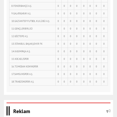
8.FENERBAHÇE A.Ş.
0
0
0
0
0
0
0
0
9.GALATASARAY A.Ş.
0
0
0
0
0
0
0
0
10.GAZİANTEP FUTBOL KULÜBÜ A.Ş.
0
0
0
0
0
0
0
0
11.GENÇLERBİRLİĞİ
0
0
0
0
0
0
0
0
12.GÖZTEPE A.Ş.
0
0
0
0
0
0
0
0
13.İSTANBUL BAŞAKŞEHİR FK
0
0
0
0
0
0
0
0
14.KASIMPAŞA A.Ş.
0
0
0
0
0
0
0
0
15.KOCAELİSPOR
0
0
0
0
0
0
0
0
16.TÜMOSAN KONYASPOR
0
0
0
0
0
0
0
0
17.SAMSUNSPOR A.Ş.
0
0
0
0
0
0
0
0
18.TRABZONSPOR A.Ş.
0
0
0
0
0
0
0
0
Reklam