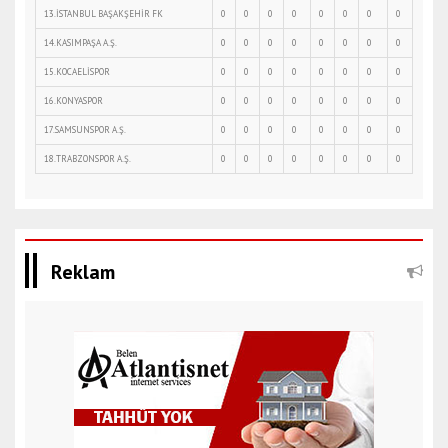
13.İSTANBUL BAŞAKŞEHİR FK
0
0
0
0
0
0
0
0
14.KASIMPAŞA A.Ş.
0
0
0
0
0
0
0
0
15.KOCAELİSPOR
0
0
0
0
0
0
0
0
16.KONYASPOR
0
0
0
0
0
0
0
0
17.SAMSUNSPOR A.Ş.
0
0
0
0
0
0
0
0
18.TRABZONSPOR A.Ş.
0
0
0
0
0
0
0
0
Reklam