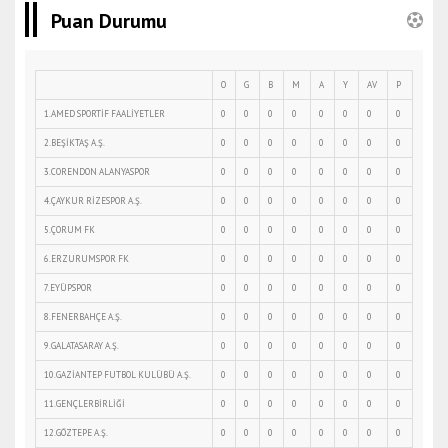
Puan Durumu
O
G
B
M
A
Y
AV
P
1.AMED SPORTİF FAALİYETLER
0
0
0
0
0
0
0
0
2.BEŞİKTAŞ A.Ş.
0
0
0
0
0
0
0
0
3.CORENDON ALANYASPOR
0
0
0
0
0
0
0
0
4.ÇAYKUR RİZESPOR A.Ş.
0
0
0
0
0
0
0
0
5.ÇORUM FK
0
0
0
0
0
0
0
0
6.ERZURUMSPOR FK
0
0
0
0
0
0
0
0
7.EYÜPSPOR
0
0
0
0
0
0
0
0
8.FENERBAHÇE A.Ş.
0
0
0
0
0
0
0
0
9.GALATASARAY A.Ş.
0
0
0
0
0
0
0
0
10.GAZİANTEP FUTBOL KULÜBÜ A.Ş.
0
0
0
0
0
0
0
0
11.GENÇLERBİRLİĞİ
0
0
0
0
0
0
0
0
12.GÖZTEPE A.Ş.
0
0
0
0
0
0
0
0