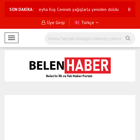
atay'da Milleyha Kuş Cenneti yağışlarla yeniden doldu
Borsa İstanbul
SON DAKİKA :
Üye Girişi
Türkçe
M
o
b
i
l
M
e
n
ü