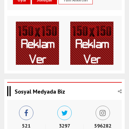
Tüm Anketler
Sosyal Medyada Biz
521
3297
596282