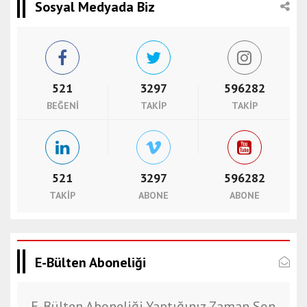
Sosyal Medyada Biz
521
3297
596282
BEĞENI
TAKIP
TAKIP
521
3297
596282
TAKIP
ABONE
ABONE
E-Bülten Aboneliği
E-Bülten Aboneliği Yaptığınız Zaman Son