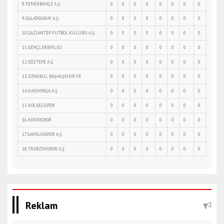
8.FENERBAHÇE A.Ş.
0
0
0
0
0
0
0
0
9.GALATASARAY A.Ş.
0
0
0
0
0
0
0
0
10.GAZİANTEP FUTBOL KULÜBÜ A.Ş.
0
0
0
0
0
0
0
0
11.GENÇLERBİRLİĞİ
0
0
0
0
0
0
0
0
12.GÖZTEPE A.Ş.
0
0
0
0
0
0
0
0
13.İSTANBUL BAŞAKŞEHİR FK
0
0
0
0
0
0
0
0
14.KASIMPAŞA A.Ş.
0
0
0
0
0
0
0
0
15.KOCAELİSPOR
0
0
0
0
0
0
0
0
16.KONYASPOR
0
0
0
0
0
0
0
0
17.SAMSUNSPOR A.Ş.
0
0
0
0
0
0
0
0
18.TRABZONSPOR A.Ş.
0
0
0
0
0
0
0
0
Reklam