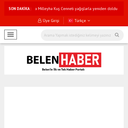
Hatay'da Milleyha Kuş Cenneti yağışlarla yeniden doldu
Borsa İst
SON DAKİKA :
Üye Girişi
Türkçe
M
o
b
i
l
M
e
n
ü