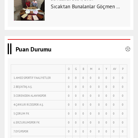
Sıcaktan Bunalanlar Göçmen ...
Puan Durumu
O
G
B
M
A
Y
AV
P
1.AMED SPORTİF FAALİYETLER
0
0
0
0
0
0
0
0
2.BEŞİKTAŞ A.Ş.
0
0
0
0
0
0
0
0
3.CORENDON ALANYASPOR
0
0
0
0
0
0
0
0
4.ÇAYKUR RİZESPOR A.Ş.
0
0
0
0
0
0
0
0
5.ÇORUM FK
0
0
0
0
0
0
0
0
6.ERZURUMSPOR FK
0
0
0
0
0
0
0
0
7.EYÜPSPOR
0
0
0
0
0
0
0
0