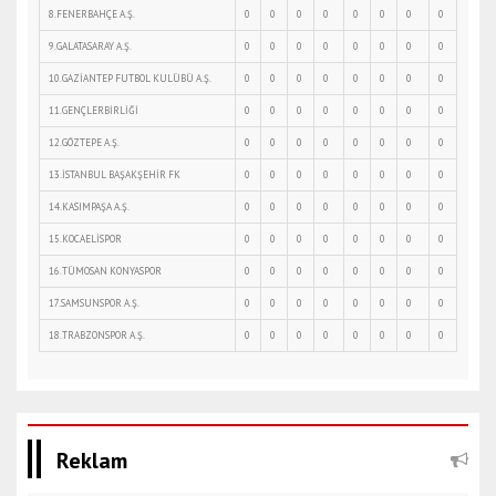
8.FENERBAHÇE A.Ş.
0
0
0
0
0
0
0
0
9.GALATASARAY A.Ş.
0
0
0
0
0
0
0
0
10.GAZİANTEP FUTBOL KULÜBÜ A.Ş.
0
0
0
0
0
0
0
0
11.GENÇLERBİRLİĞİ
0
0
0
0
0
0
0
0
12.GÖZTEPE A.Ş.
0
0
0
0
0
0
0
0
13.İSTANBUL BAŞAKŞEHİR FK
0
0
0
0
0
0
0
0
14.KASIMPAŞA A.Ş.
0
0
0
0
0
0
0
0
15.KOCAELİSPOR
0
0
0
0
0
0
0
0
16.TÜMOSAN KONYASPOR
0
0
0
0
0
0
0
0
17.SAMSUNSPOR A.Ş.
0
0
0
0
0
0
0
0
18.TRABZONSPOR A.Ş.
0
0
0
0
0
0
0
0
Reklam