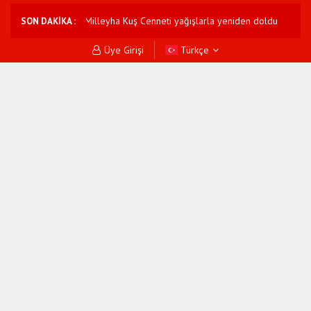
Hatay'da Milleyha Kuş Cenneti yağışlarla yeniden doldu
Borsa İstanbul
SON DAKİKA :
Üye Girişi
Türkçe