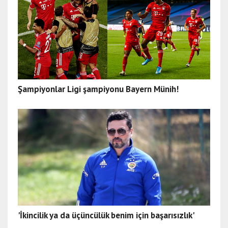
Şampiyonlar Ligi şampiyonu Bayern Münih!
'İkincilik ya da üçüncülük benim için başarısızlık'