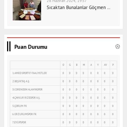
28 Haziran 2024, 19:57
Sıcaktan Bunalanlar Göçmen ...
Puan Durumu
O
G
B
M
A
Y
AV
P
1.AMED SPORTİF FAALİYETLER
0
0
0
0
0
0
0
0
2.BEŞİKTAŞ A.Ş.
0
0
0
0
0
0
0
0
3.CORENDON ALANYASPOR
0
0
0
0
0
0
0
0
4.ÇAYKUR RİZESPOR A.Ş.
0
0
0
0
0
0
0
0
5.ÇORUM FK
0
0
0
0
0
0
0
0
6.ERZURUMSPOR FK
0
0
0
0
0
0
0
0
7.EYÜPSPOR
0
0
0
0
0
0
0
0