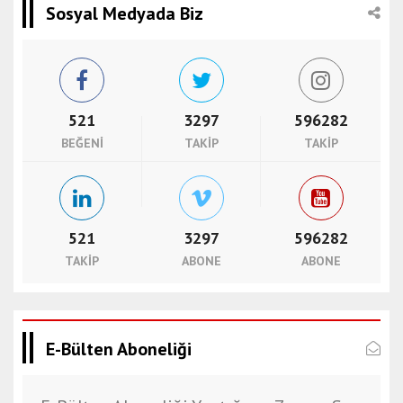
Sosyal Medyada Biz
521
3297
596282
BEĞENI
TAKIP
TAKIP
521
3297
596282
TAKIP
ABONE
ABONE
E-Bülten Aboneliği