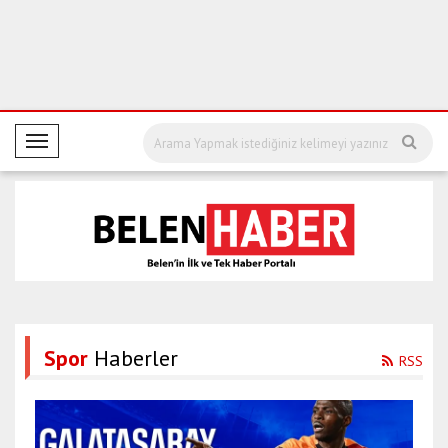
M
o
b
i
l
M
e
n
ü
Spor
Haberler
RSS